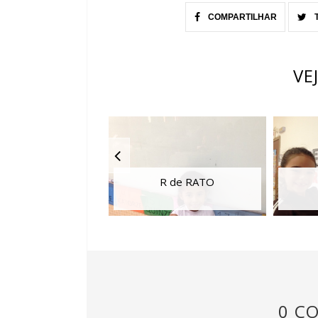
COMPARTILHAR
VE
R de RATO
0 C