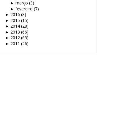
março
(3)
►
fevereiro
(7)
►
2016
(8)
►
2015
(15)
►
2014
(28)
►
2013
(66)
►
2012
(65)
►
2011
(26)
►