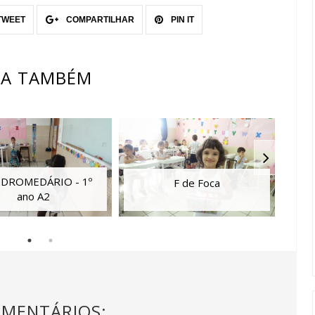
TWEET
COMPARTILHAR
PIN IT
JA TAMBÉM
 DROMEDÁRIO - 1º
F de Foca
ano A2
OMENTÁRIOS: