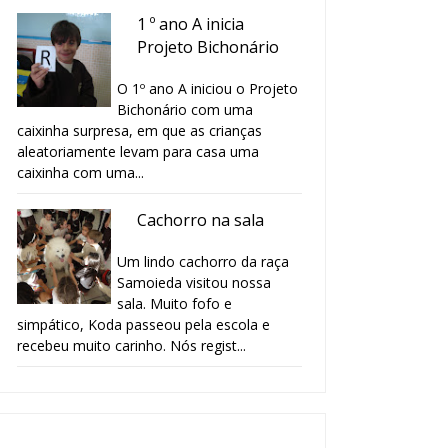
1 º ano A inicia
Projeto Bichonário
O 1º ano A iniciou o Projeto
Bichonário com uma
caixinha surpresa, em que as crianças
aleatoriamente levam para casa uma
caixinha com uma...
Cachorro na sala
B de BORBOLETA
P de Pato
Um lindo cachorro da raça
Samoieda visitou nossa
sala. Muito fofo e
simpático, Koda passeou pela escola e
recebeu muito carinho. Nós regist...