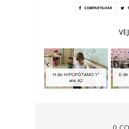
COMPARTILHAR
VE
H de HIPOPÓTAMO 1º
D de
ano A2
0 C